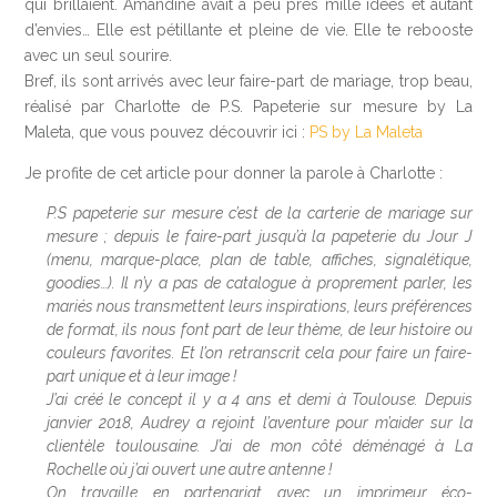
qui brillaient. Amandine avait à peu près mille idées et autant
d’envies… Elle est pétillante et pleine de vie. Elle te rebooste
avec un seul sourire.
Bref, ils sont arrivés avec leur faire-part de mariage, trop beau,
réalisé par Charlotte de P.S. Papeterie sur mesure by La
Maleta, que vous pouvez découvrir ici :
PS by La Maleta
Je profite de cet article pour donner la parole à Charlotte :
P.S papeterie sur mesure c’est de la carterie de mariage sur
mesure ; depuis le faire-part jusqu’à la papeterie du Jour J
(menu, marque-place, plan de table, affiches, signalétique,
goodies…). Il n’y a pas de catalogue à proprement parler, les
mariés nous transmettent leurs inspirations, leurs préférences
de format, ils nous font part de leur thème, de leur histoire ou
couleurs favorites. Et l’on retranscrit cela pour faire un faire-
part unique et à leur image !
J’ai créé le concept il y a 4 ans et demi à Toulouse. Depuis
janvier 2018, Audrey a rejoint l’aventure pour m’aider sur la
clientèle toulousaine. J’ai de mon côté déménagé à La
Rochelle où j’ai ouvert une autre antenne !
On travaille en partenariat avec un imprimeur éco-