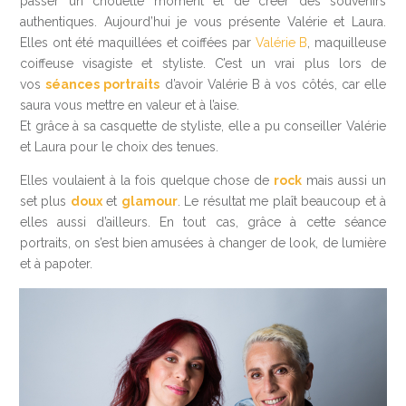
passer un chouette moment et de créer des souvenirs
authentiques. Aujourd’hui je vous présente Valérie et Laura.
Elles ont été maquillées et coiffées par
Valérie B
, maquilleuse
coiffeuse visagiste et styliste. C’est un vrai plus lors de
vos
séances portraits
d’avoir Valérie B à vos côtés, car elle
saura vous mettre en valeur et à l’aise.
Et grâce à sa casquette de styliste, elle a pu conseiller Valérie
et Laura pour le choix des tenues.
Elles voulaient à la fois quelque chose de
rock
mais aussi un
set plus
doux
et
glamour
. Le résultat me plaît beaucoup et à
elles aussi d’ailleurs. En tout cas, grâce à cette séance
portraits, on s’est bien amusées à changer de look, de lumière
et à papoter.