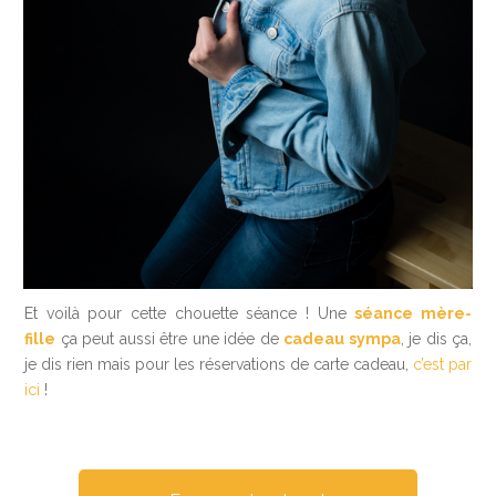
Et voilà pour cette chouette séance ! Une
séance mère-
fille
ça peut aussi être une idée de
cadeau sympa
, je dis ça,
je dis rien mais pour les réservations de carte cadeau,
c’est par
ici
!