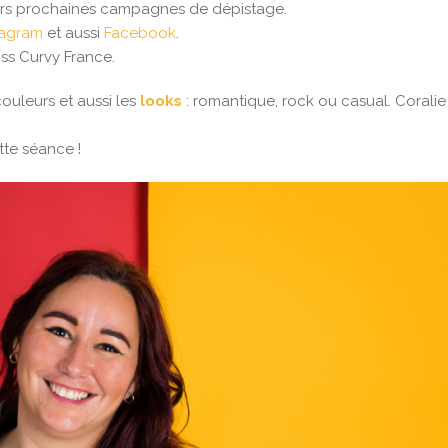
 leurs prochaines campagnes de dépistage.
tagram
et aussi
Facebook
.
iss Curvy France.
ouleurs et aussi les
looks
: romantique, rock ou casual. Corali
tte séance !