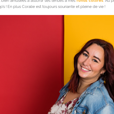
st bien amusées à assortir ses tenues à mes
fonds colorés
. Au 
s ! En plus Coralie est toujours souriante et pleine de vie !