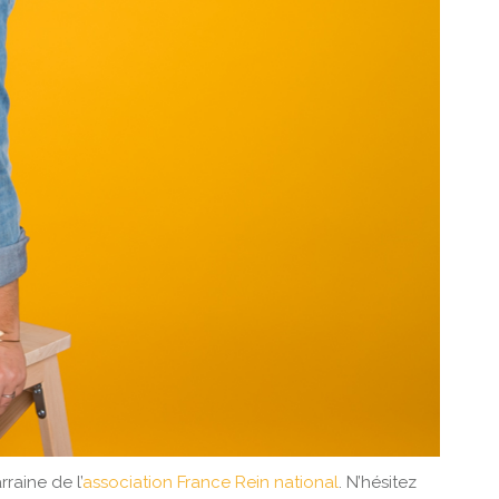
raine de l’
association France Rein national
. N’hésitez