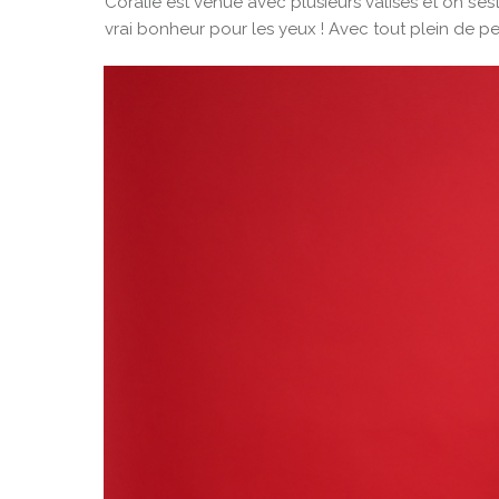
Coralie est venue avec plusieurs valises et on s’e
vrai bonheur pour les yeux ! Avec tout plein de pep’