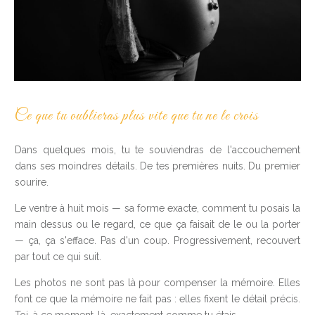
Ce que tu oublieras plus vite que tu ne le crois
Dans quelques mois, tu te souviendras de l'accouchement
dans ses moindres détails. De tes premières nuits. Du premier
sourire.
Le ventre à huit mois — sa forme exacte, comment tu posais la
main dessus ou le regard, ce que ça faisait de le ou la porter
— ça, ça s'efface. Pas d'un coup. Progressivement, recouvert
par tout ce qui suit.
Les photos ne sont pas là pour compenser la mémoire. Elles
font ce que la mémoire ne fait pas : elles fixent le détail précis.