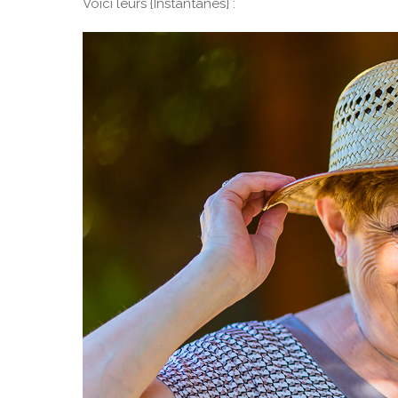
Voici leurs {Instantanés} :