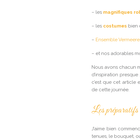
– les
magnifiques ro
– les
costumes
bien 
–
Ensemble Vermeere
– et nos adorables m
Nous avons chacun m
d’inspiration presque
c’est que cet article
de cette journée.
Les préparatifs
J’aime bien commence
tenues, le bouquet, ou