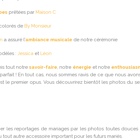
bes
prêtées par
Maison C
colorés de
By Monsieur
n
a assuré l’
ambiance musicale
de notre cérémonie
odèles :
Jessica
et
Léon
is tout notre
savoir-faire
, notre
énergie
et notre
enthousias
 parfait ! En tout cas, nous sommes ravis de ce que nous avon
 est le premier opus. Vous découvrirez bientôt les photos du s
r les reportages de mariages par les photos toutes douces des
 tout autre accessoire important pour les futurs mariés.