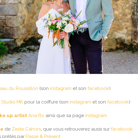
eau du Roussillon
(son
instagram
et son
facebook
)
e
Studio MK
pour la coiffure (son
instagram
et son
facebook
)
e up artist
Ana Ro
ainsi que sa page
instagram
le
de
Zeste Cahors
, que vous retrouverez aussi sur
facebook
s prêtés par
Passé & Présent