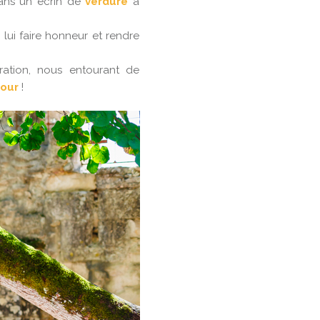
dans un écrin de
verdure
à
 lui faire honneur et rendre
ration, nous entourant de
 jour
!