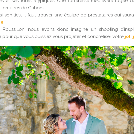
rres et ses tours atypiques. Une forteresse médiévale logée 
ilomètres de Cahors.
i son lieu, il faut trouver une équipe de prestataires qui saura
ue
.
Roussillon, nous avons donc imaginé un shooting d’inspi
té pour que vous puissiez vous projeter et concrétiser votre
joli