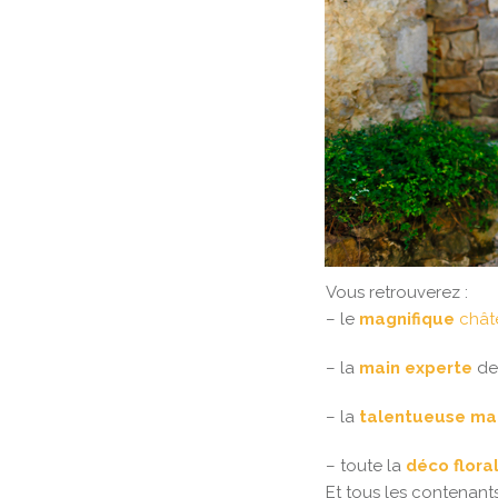
Vous retrouverez :
– le
magnifique
chât
– la
main experte
d
– la
talentueuse mak
– toute la
déco flora
Et tous les contenant