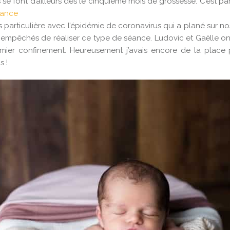
 se font d’ailleurs dès le cinquième mois de grossesse. C’est par
sance
s particulière avec l’épidémie de coronavirus qui a plané sur n
empêchés de réaliser ce type de séance. Ludovic et Gaëlle ont 
emier confinement. Heureusement j’avais encore de la place p
s !