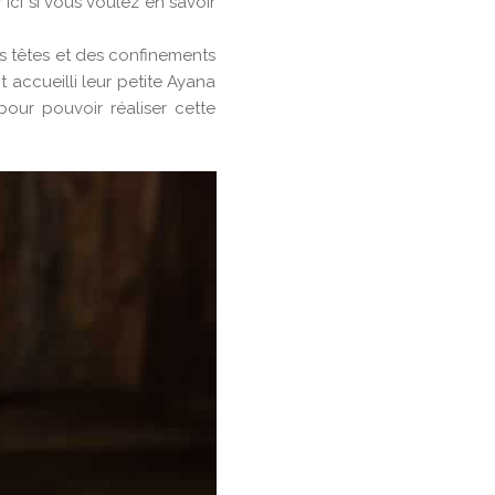
 ici si vous voulez en savoir
os têtes et des confinements
accueilli leur petite Ayana
our pouvoir réaliser cette