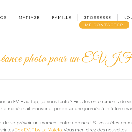
POS
MARIAGE
FAMILLE
GROSSESSE
NO
ME CONTACTER
éance photo pour un EVJF 
 un EVJF au top, ça vous tente ? Finis les enterrements de vie d
e la mariée sait innover et proposer une journée à la future ma
 de se prévoir un moment entre copines ! Si vous êtes en man
rir les
Box EVJF by La Maleta
. Vous m’en direz des nouvelles !