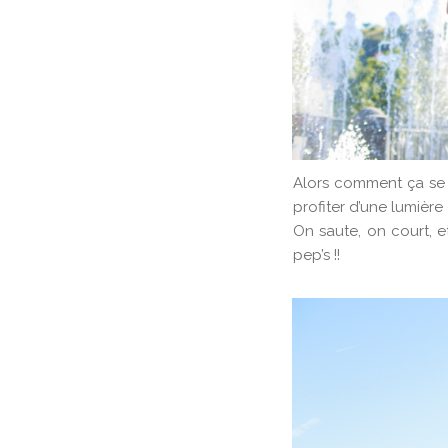
Alors comment ça se 
profiter d’une lumièr
On saute, on court, 
pep’s !!