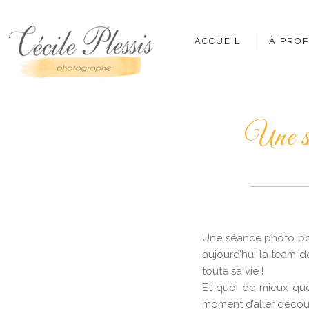
ACCUEIL
À PRO
Une s
Une séance photo pour
aujourd’hui la team d
toute sa vie !
Et quoi de mieux que
moment d’aller découv